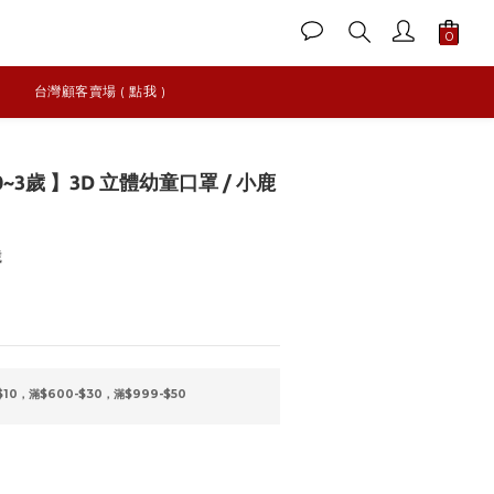
台灣顧客賣場 ( 點我 )
 0~3歲 】3D 立體幼童口罩 / 小鹿
歲
$10，滿$600-$30，滿$999-$50