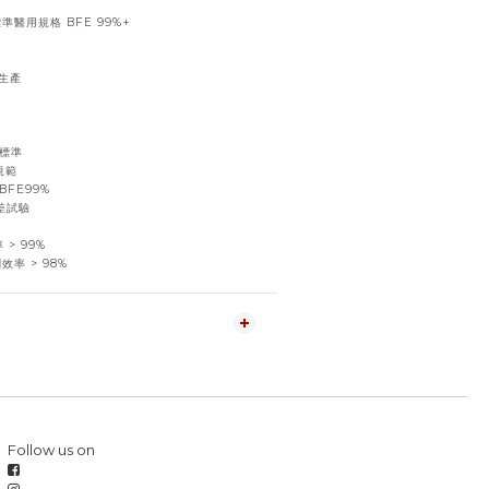
準醫用規格 BFE 99%+
具生產
家標準
規範
BFE99%
壓差試驗
 > 99%
效率 > 98%
Follow us on