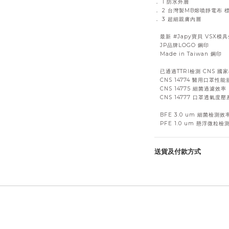
． 1 防水外層
． 2 台灣製MB熔噴靜電布 標
． 3 超細親膚內層
最新 #Japy寶貝 VSX模
JP品牌LOGO 鋼印
Made in Taiwan 鋼印
已通過TTRI檢測 CNS 國
CNS 14774 醫用口罩性能
CNS 14775 細菌過濾效率 
CNS 14777 口罩透氣度
BFE 3.0 um 細菌檢測效率
PFE 1.0 um 懸浮微粒檢測
送貨及付款方式