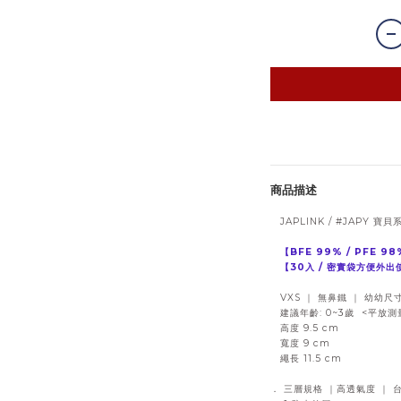
商品描述
JAPLINK / #JAPY 寶貝系
【BFE 99% / PFE 9
【30入 / 密實袋方便外出
VXS ｜ 無鼻鐵 ｜ 幼幼尺
建議年齡: 0~3歲 <平放測
高度 9.5 cm
寬度 9 cm
繩長 11.5 cm
． 三層規格 ｜高透氣度 ｜ 