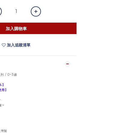
加入購物車
加入追蹤清單
列 / 0~3歲
8%】
使用】
寸
量>
台灣製