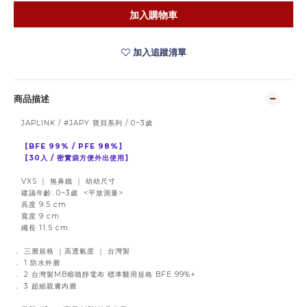
加入購物車
加入追蹤清單
商品描述
JAPLINK / #JAPY 寶貝系列 / 0~3歲
【BFE 99% / PFE 98%】
【30入 / 密實袋方便外出使用】
VXS ｜ 無鼻鐵 ｜ 幼幼尺寸
建議年齡: 0~3歲 <平放測量>
高度 9.5 cm
寬度 9 cm
繩長 11.5 cm
． 三層規格 ｜高透氣度 ｜ 台灣製
． 1 防水外層
． 2 台灣製MB熔噴靜電布 標準醫用規格 BFE 99%+
． 3 超細親膚內層