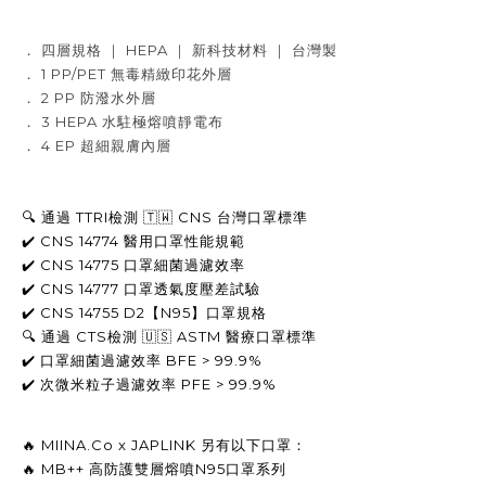
． 四層規格 ｜ HEPA ｜ 新科技材料 ｜ 台灣製
． 1 PP/PET 無毒精緻印花外層
． 2 PP 防潑水外層
． 3 HEPA 水駐極熔噴靜電布
． 4 EP 超細親膚內層
🔍 通過 TTRI檢測 🇹🇼 CNS 台灣口罩標準
✔️ CNS 14774 醫用口罩性能規範
✔️ CNS 14775 
口罩
細菌過濾效率
✔️ CNS 14777 口罩透氣度壓差試驗
✔️ CNS 14755 D2【N95】口罩規格
🔍 
通過 CTS
檢測 
🇺🇸 
ASTM 
醫療口罩標準
✔️ 
口罩
細菌過濾效率 
BFE > 99.9%
✔️ 次微米粒子
過濾效率 
PFE > 99.9% 
🔥 MIINA.Co x JAPLINK 另有以下口罩
： 
🔥 MB++ 高防護
雙層熔噴
N95
口罩
系列 