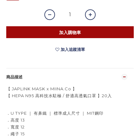
加入購物車
加入追蹤清單
商品描述
【 JAPLINK MASK x MIINA.Co 】
【 HEPA N95 高科技水駐極 / 舒適高透氣口罩 】20入
．U TYPE ｜ 有鼻鐵 ｜ 標準成人尺寸 ｜ MIT鋼印
．高度 13
．寬度 12
．繩子 15