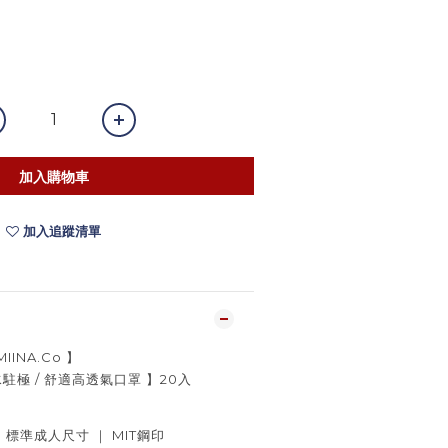
加入購物車
加入追蹤清單
MIINA.Co 】
技水駐極 / 舒適高透氣口罩 】20入
｜ 標準成人尺寸 ｜ MIT鋼印