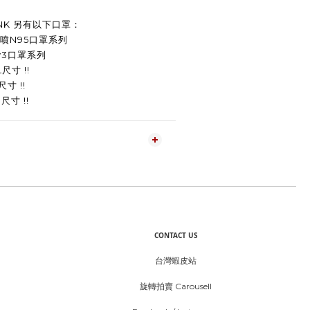
PLINK 另有以下口罩
： 
噴
N95
口罩
系列 
v3口罩
系列 
寸 !! 
寸 !!
 尺寸 
!!
CONTACT US
台灣蝦皮站
旋轉拍賣 Carousell