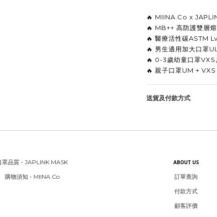
🔥 MIINA.Co x JA
🔥 MB++ 高防護
雙層熔
🔥 醫療活性碳ASTM L
🔥 男生適用加大口罩UL尺
🔥 0-3歲幼童口罩VXS尺
🔥 
親子口罩UM + VXS
送貨及付款方式
罩品質 - JAPLINK MASK
ABOUT US
購物須知 - MIINA.Co
訂單查詢
付款方式
顧客評價