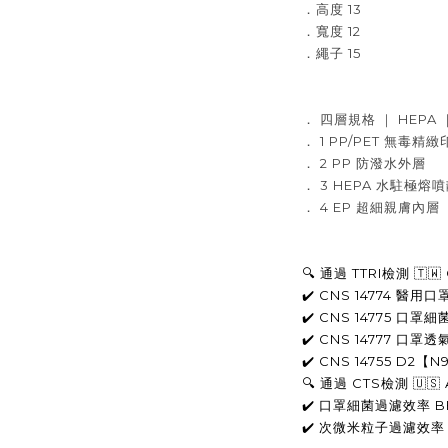
．高度 13
．寬度 12
．繩子 15
． 四層規格 ｜ HEPA
． 1 PP/PET 無毒精
． 2 PP 防潑水外層
． 3 HEPA 水駐極熔
． 4 EP 超細親膚內層
🔍 通過 TTRI檢測 🇹
✔️ CNS 14774 醫
✔️ CNS 14775 
口罩
細
✔️ CNS 14777 口
✔️ CNS 14755 D2
🔍 
通過 CTS
檢測 
🇺🇸 
✔️ 
口罩
細菌過濾效率 
B
✔️ 次微米粒子
過濾效率