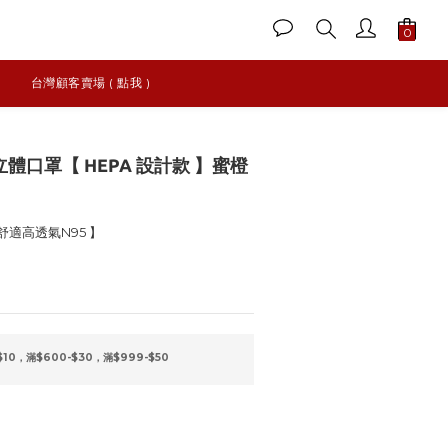
台灣顧客賣場 ( 點我 )
K 立體口罩【 HEPA 設計款 】蜜橙
 舒適高透氣N95 】
$10，滿$600-$30，滿$999-$50