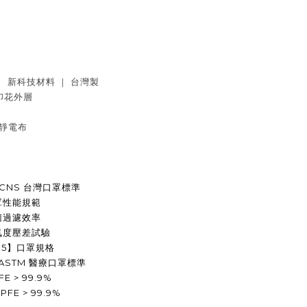
 ｜ 新科技材料 ｜ 台灣製
緻印花外層
噴靜電布
🇼 CNS 台灣口罩標準
用口罩性能規範
菌過濾效率
罩透氣度壓差試驗
【N95】口罩規格
ASTM 
醫療口罩標準
FE > 99.9%
 
PFE > 99.9% 