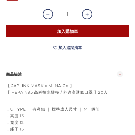
加入購物車
加入追蹤清單
商品描述
【 JAPLINK MASK x MIINA.Co 】
【 HEPA N95 高科技水駐極 / 舒適高透氣口罩 】20入
．U TYPE ｜ 有鼻鐵 ｜ 標準成人尺寸 ｜ MIT鋼印
．高度 13
．寬度 12
．繩子 15