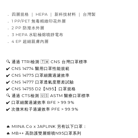
． 四層規格 ｜ HEPA ｜ 新科技材料 ｜ 台灣製
． 1 PP/PET 無毒精緻印花外層
． 2 PP 防潑水外層
． 3 HEPA 水駐極熔噴靜電布
． 4 EP 超細親膚內層
🔍 通過 TTRI檢測 🇹🇼 CNS 台灣口罩標準
✔️ CNS 14774 醫用口罩性能規範
✔️ CNS 14775 
口罩
細菌過濾效率
✔️ CNS 14777 口罩透氣度壓差試驗
✔️ CNS 14755 D2【N95】口罩規格
🔍 
通過 CTS
檢測 
🇺🇸 
ASTM 
醫療口罩標準
✔️ 
口罩
細菌過濾效率 
BFE > 99.9%
✔️ 次微米粒子
過濾效率 
PFE > 99.9% 
🔥 MIINA.Co x JAPLINK 另有以下口罩
： 
🔥 MB++ 高防護
雙層熔噴
N95
口罩
系列 