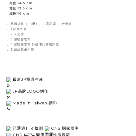
高度 14.5 cm
寬度 12.5 cm
繩長 16 cm
． 五層規格 ｜ MB++ ｜ 高防護 ｜ 台灣製
． 1 防水外層
． 2 ＋支撐
． 3
熔噴靜電布
． 4 熔噴靜電布 升級N95雙層靜電
． 5 超細親膚內層
 最新JP模具生產
 JP品牌LOGO鋼印
 Made in Taiwan 鋼印
 已通過TTRI檢測 
 CNS 國家標準
醫用口罩性能規範
 CNS 14774 