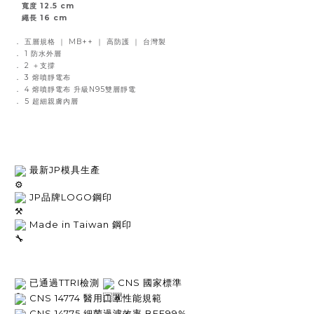
寬度 12.5 cm
繩長 16 cm
． 五層規格 ｜ MB++ ｜ 高防護 ｜ 台灣製
． 1 防水外層
． 2 ＋支撐
． 3
熔噴靜電布
． 4 熔噴靜電布 升級N95雙層靜電
． 5 超細親膚內層
 最新JP模具生產
 JP品牌LOGO鋼印
 Made in Taiwan 鋼印
 已通過TTRI檢測 
 CNS 國家標準
醫用口罩性能規範
 CNS 14774 
 CNS 14775 
細菌過濾效率 BFE99%