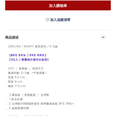
加入購物車
加入追蹤清單
商品描述
JAPLINK / #JAPY 寶貝系列 / 0~3歲
【BFE 99% / PFE 98%】
【30入 / 密實袋方便外出使用】
VXS ｜ 無鼻鐵 ｜ 幼幼尺寸
建議年齡: 0~3歲 <平放測量>
高度 9.5 cm
寬度 9 cm
繩長 11.5 cm
． 三層規格 ｜高透氣度 ｜ 台灣製
． 1 防水外層
． 2 台灣製MB熔噴靜電布 標準醫用規格 BFE 99%+
． 3 超細親膚內層