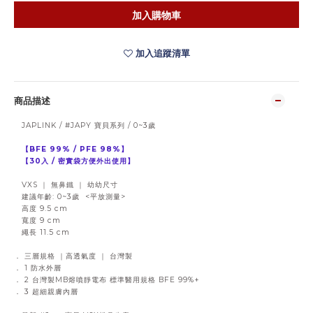
加入購物車
加入追蹤清單
商品描述
JAPLINK / #JAPY 寶貝系列 / 0~3歲
【BFE 99% / PFE 98%】
【30入 / 密實袋方便外出使用】
VXS ｜ 無鼻鐵 ｜ 幼幼尺寸
建議年齡: 0~3歲 <平放測量>
高度 9.5 cm
寬度 9 cm
繩長 11.5 cm
． 三層規格 ｜高透氣度 ｜ 台灣製
． 1 防水外層
． 2 台灣製MB熔噴靜電布 標準醫用規格 BFE 99%+
． 3 超細親膚內層